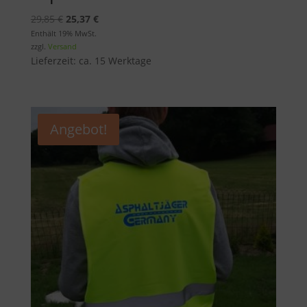
Ursprünglicher
Aktueller
29,85
€
25,37
€
Preis
Preis
Enthält 19% MwSt.
zzgl.
Versand
war:
ist:
Lieferzeit: ca. 15 Werktage
29,85 €
25,37 €.
Angebot!