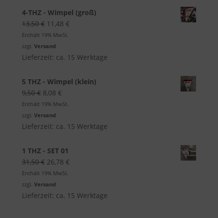
4-THZ - Wimpel (groß)
Ursprünglicher
Aktueller
13,50
€
11,48
€
Preis
Preis
Enthält 19% MwSt.
war:
ist:
zzgl.
Versand
13,50 €
11,48 €.
Lieferzeit: ca. 15 Werktage
5 THZ - Wimpel (klein)
Ursprünglicher
Aktueller
9,50
€
8,08
€
Preis
Preis
Enthält 19% MwSt.
war:
ist:
zzgl.
Versand
9,50 €
8,08 €.
Lieferzeit: ca. 15 Werktage
1 THZ - SET 01
Ursprünglicher
Aktueller
31,50
€
26,78
€
Preis
Preis
Enthält 19% MwSt.
war:
ist:
zzgl.
Versand
31,50 €
26,78 €.
Lieferzeit: ca. 15 Werktage