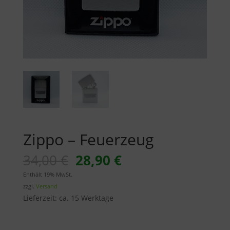
Zippo – Feuerzeug
Ursprünglicher
Aktueller
34,00
€
28,90
€
Preis
Preis
Enthält 19% MwSt.
war:
ist:
zzgl.
Versand
34,00 €
28,90 €.
Lieferzeit: ca. 15 Werktage