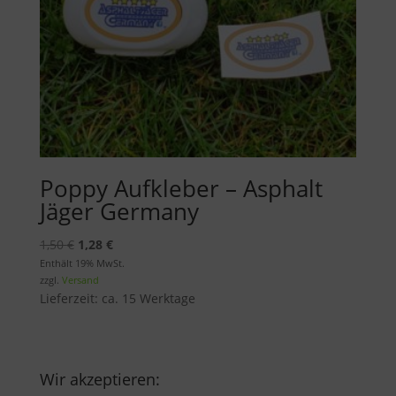
Poppy Aufkleber – Asphalt
Jäger Germany
Ursprünglicher
Aktueller
1,50
€
1,28
€
Preis
Preis
Enthält 19% MwSt.
zzgl.
Versand
war:
ist:
Lieferzeit: ca. 15 Werktage
1,50 €
1,28 €.
Wir akzeptieren: