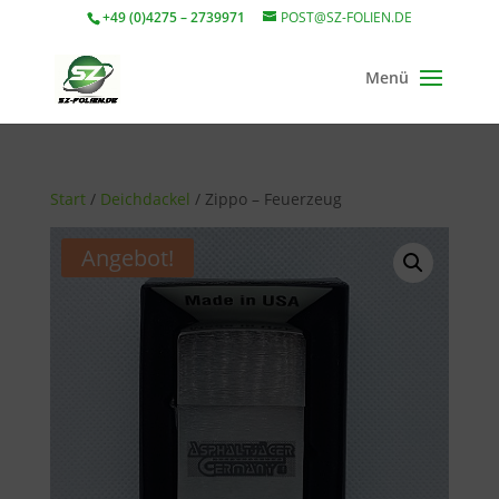
+49 (0)4275 – 2739971
POST@SZ-FOLIEN.DE
Start
/
Deichdackel
/ Zippo – Feuerzeug
Angebot!