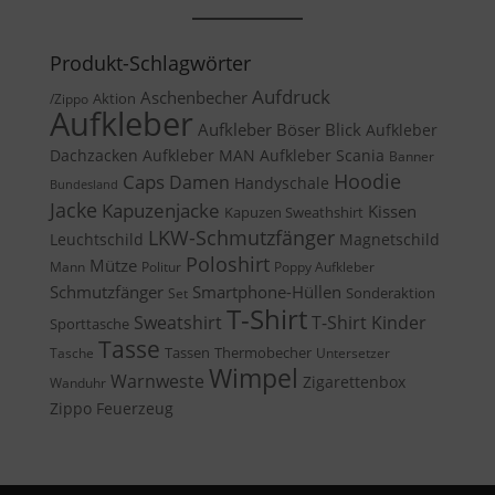
Produkt-Schlagwörter
Aufdruck
Aschenbecher
Aktion
/Zippo
Aufkleber
Aufkleber Böser Blick
Aufkleber
Dachzacken
Aufkleber MAN
Aufkleber Scania
Banner
Caps
Hoodie
Damen
Handyschale
Bundesland
Jacke
Kapuzenjacke
Kissen
Kapuzen Sweathshirt
LKW-Schmutzfänger
Leuchtschild
Magnetschild
Poloshirt
Mütze
Mann
Politur
Poppy Aufkleber
Schmutzfänger
Smartphone-Hüllen
Sonderaktion
Set
T-Shirt
Sweatshirt
T-Shirt Kinder
Sporttasche
Tasse
Tassen
Thermobecher
Tasche
Untersetzer
Wimpel
Warnweste
Zigarettenbox
Wanduhr
Zippo Feuerzeug