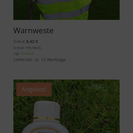
Warnweste
Ursprünglicher
Aktueller
9,90
€
8,42
€
Preis
Preis
Enthält 19% MwSt.
zzgl.
Versand
war:
ist:
Lieferzeit: ca. 15 Werktage
9,90 €
8,42 €.
Angebot!