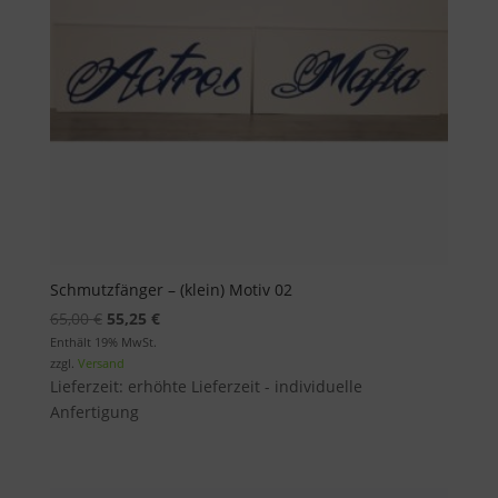
Schmutzfänger – (klein) Motiv 02
Ursprünglicher
Aktueller
65,00
€
55,25
€
Preis
Preis
Enthält 19% MwSt.
zzgl.
Versand
war:
ist:
Lieferzeit: erhöhte Lieferzeit - individuelle
65,00 €
55,25 €.
Anfertigung