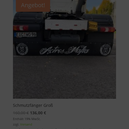
Angebot!
Schmutzfänger Groß
Ursprünglicher
Aktueller
160,00
€
136,00
€
Preis
Preis
Enthält 19% MwSt.
zzgl.
Versand
war:
ist: