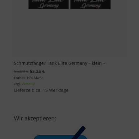
Schmutzfänger Tank Elite Germany – klein –
Ursprünglicher
Aktueller
65,00
€
55,25
€
Preis
Preis
Enthält 19% MwSt.
zzgl.
Versand
war:
ist:
Lieferzeit: ca. 15 Werktage
65,00 €
55,25 €.
Wir akzeptieren: