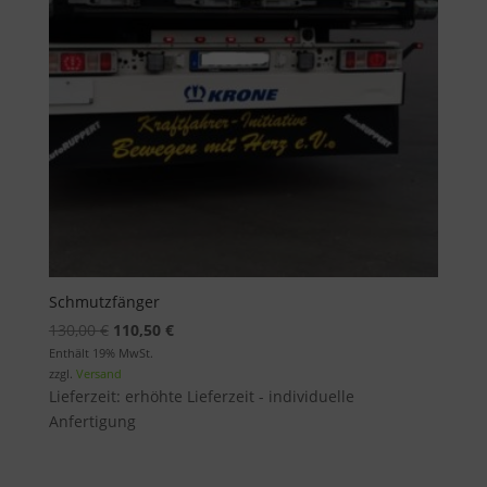
Schmutzfänger
Ursprünglicher
Aktueller
130,00
€
110,50
€
Preis
Preis
Enthält 19% MwSt.
zzgl.
Versand
war:
ist:
Lieferzeit: erhöhte Lieferzeit - individuelle
130,00 €
110,50 €.
Anfertigung