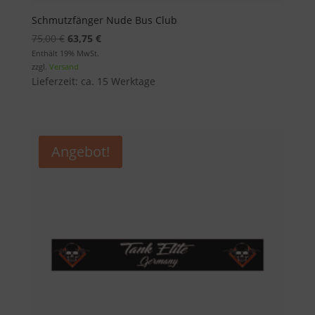
Schmutzfänger Nude Bus Club
Ursprünglicher
Aktueller
75,00
€
63,75
€
Preis
Preis
Enthält 19% MwSt.
zzgl.
Versand
war:
ist:
Lieferzeit: ca. 15 Werktage
75,00 €
63,75 €.
Angebot!