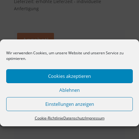
Lieferzeit: erhöhte Lieferzeit - individuelle
160,00 €
136,00 €.
Anfertigung
Angebot!
Wir verwenden Cookies, um unsere Website und unseren Service zu
optimieren.
Cookies akzeptieren
Ablehnen
Einstellungen anzeigen
Cookie-Richtlinie
Datenschutz
Impressum