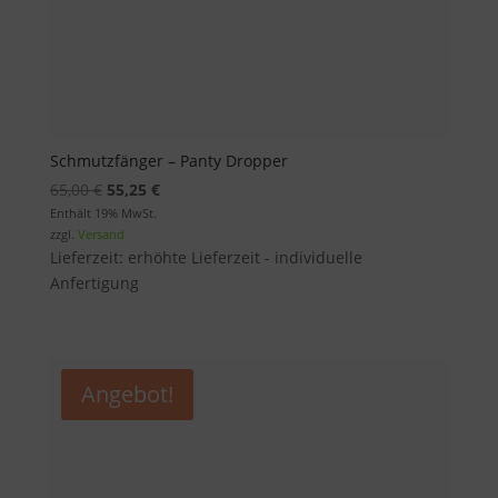
Schmutzfänger – Panty Dropper
Ursprünglicher
Aktueller
65,00
€
55,25
€
Preis
Preis
Enthält 19% MwSt.
zzgl.
Versand
war:
ist:
Lieferzeit: erhöhte Lieferzeit - individuelle
65,00 €
55,25 €.
Anfertigung
Angebot!