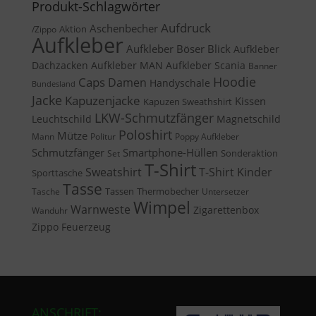
Produkt-Schlagwörter
Aufdruck
Aschenbecher
Aktion
/Zippo
Aufkleber
Aufkleber Böser Blick
Aufkleber
Dachzacken
Aufkleber MAN
Aufkleber Scania
Banner
Caps
Hoodie
Damen
Handyschale
Bundesland
Jacke
Kapuzenjacke
Kissen
Kapuzen Sweathshirt
LKW-Schmutzfänger
Leuchtschild
Magnetschild
Poloshirt
Mütze
Mann
Politur
Poppy Aufkleber
Schmutzfänger
Smartphone-Hüllen
Sonderaktion
Set
T-Shirt
Sweatshirt
T-Shirt Kinder
Sporttasche
Tasse
Tassen
Thermobecher
Tasche
Untersetzer
Wimpel
Warnweste
Zigarettenbox
Wanduhr
Zippo Feuerzeug
ANSCHRIFT: