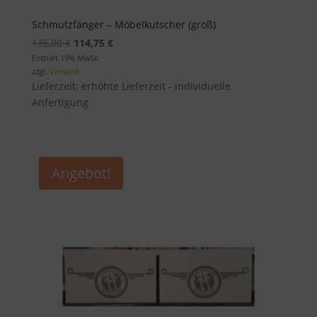
Schmutzfänger – Möbelkutscher (groß)
Ursprünglicher
Aktueller
135,00
€
114,75
€
Preis
Preis
Enthält 19% MwSt.
zzgl.
Versand
war:
ist:
Lieferzeit: erhöhte Lieferzeit - individuelle
135,00 €
114,75 €.
Anfertigung
Angebot!