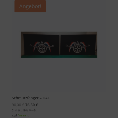
Angebot!
Schmutzfänger – DAF
Ursprünglicher
Aktueller
90,00
€
76,50
€
Preis
Preis
Enthält 19% MwSt.
zzgl.
Versand
war:
ist: