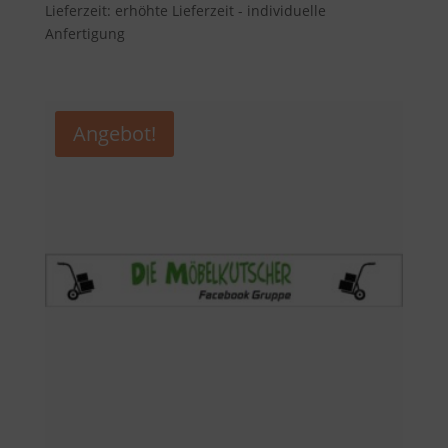
Lieferzeit: erhöhte Lieferzeit - individuelle
90,00 €
76,50 €.
Anfertigung
Angebot!