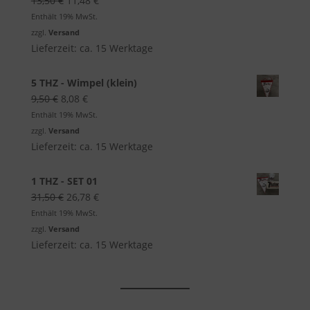
13,50
€
11,48
€
Preis
Preis
Enthält 19% MwSt.
war:
ist:
zzgl.
Versand
13,50 €
11,48 €.
Lieferzeit: ca. 15 Werktage
5 THZ - Wimpel (klein)
Ursprünglicher
Aktueller
9,50
€
8,08
€
Preis
Preis
Enthält 19% MwSt.
war:
ist:
zzgl.
Versand
9,50 €
8,08 €.
Lieferzeit: ca. 15 Werktage
1 THZ - SET 01
Ursprünglicher
Aktueller
31,50
€
26,78
€
Preis
Preis
Enthält 19% MwSt.
war:
ist:
zzgl.
Versand
31,50 €
26,78 €.
Lieferzeit: ca. 15 Werktage