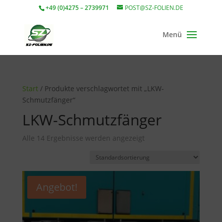
+49 (0)4275 – 2739971
POST@SZ-FOLIEN.DE
Start
/ Produkte verschlagwortet mit „LKW-
Schmutzfänger“
LKW-Schmutzfänger
Alle 14 Ergebnisse werden angezeigt
Angebot!