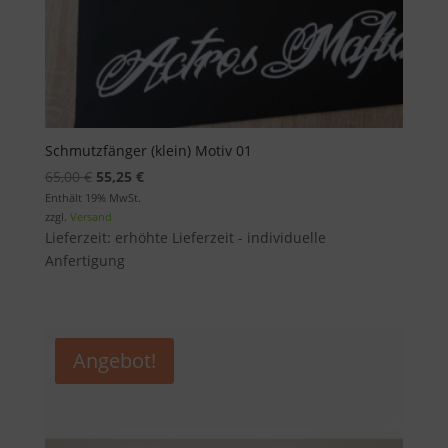
Schmutzfänger (klein) Motiv 01
Ursprünglicher
Aktueller
65,00
€
55,25
€
Preis
Preis
Enthält 19% MwSt.
zzgl.
Versand
war:
ist:
Lieferzeit: erhöhte Lieferzeit - individuelle
65,00 €
55,25 €.
Anfertigung
Angebot!