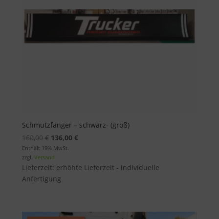
Schmutzfänger – schwarz- (groß)
Ursprünglicher
Aktueller
160,00
€
136,00
€
Preis
Preis
Enthält 19% MwSt.
zzgl.
Versand
war:
ist:
Lieferzeit: erhöhte Lieferzeit - individuelle
160,00 €
136,00 €.
Anfertigung