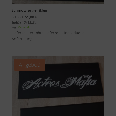
Schmutzfänger (klein)
Ursprünglicher
Aktueller
60,00
€
51,00
€
Preis
Preis
Enthält 19% MwSt.
zzgl.
Versand
war:
ist:
Lieferzeit: erhöhte Lieferzeit - individuelle
60,00 €
51,00 €.
Anfertigung
Angebot!