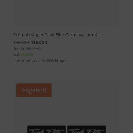
Schmutzfänger Tank Elite Germany – groß –
Ursprünglicher
Aktueller
160,00
€
136,00
€
Preis
Preis
Enthält 19% MwSt.
zzgl.
Versand
war:
ist:
Lieferzeit: ca. 15 Werktage
160,00 €
136,00 €.
Angebot!