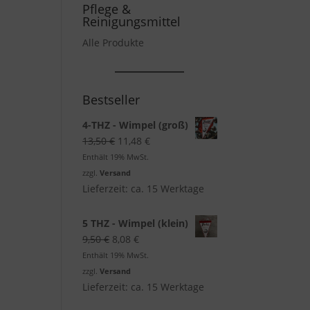
Pflege &
Reinigungsmittel
Alle Produkte
Bestseller
4-THZ - Wimpel (groß)
Ursprünglicher
Aktueller
13,50
€
11,48
€
Preis
Preis
Enthält 19% MwSt.
war:
ist:
zzgl.
Versand
13,50 €
11,48 €.
Lieferzeit: ca. 15 Werktage
5 THZ - Wimpel (klein)
Ursprünglicher
Aktueller
9,50
€
8,08
€
Preis
Preis
Enthält 19% MwSt.
war:
ist:
zzgl.
Versand
9,50 €
8,08 €.
Lieferzeit: ca. 15 Werktage