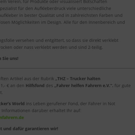
m Verein, für Produkte oder visualisiert Botschaften
pezialist für den Aufkleberdruck viele unterschiedliche
Aufkleber in bester Qualität und in zahlreichsten Farben und
osen Möglichkeiten im Design. Alle für den Innenbereich und
gsfolie versehen und entgittert, so dass sie direkt verklebt
ocken oder nass verklebt werden und sind 2-teilig.
n Sie uns!
ten Artikel aus der Rubrik
„THZ – Trucker halten
 1,- € an den
Hilfsfond
des
„Fahrer helfen Fahrern e.V.“.
für gute
t.
ker’s World
ins Leben gerufener Fond, der Fahrer in Not
 Informationen darüber erhaltet Ihr auf:
nfahrern.de
it und dafür garantieren wir!