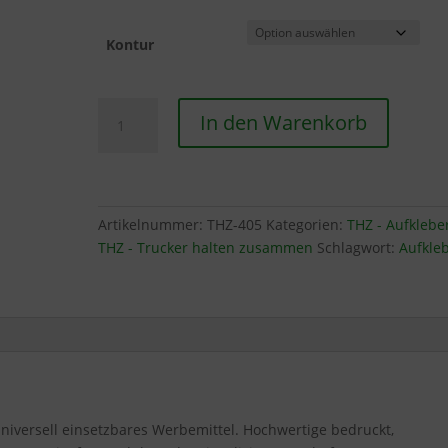
Kontur
Aufkleber
In den Warenkorb
-
geplottet
/
2-
farbig
Artikelnummer:
THZ-405
Kategorien:
THZ - Aufklebe
THZ
THZ - Trucker halten zusammen
Schlagwort:
Aufkle
Menge
universell einsetzbares Werbemittel. Hochwertige bedruckt,