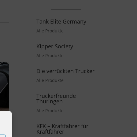
Tank Elite Germany
Alle Produkte
Kipper Society
Alle Produkte
Die verrückten Trucker
Alle Produkte
Truckerfreunde
Thüringen
Alle Produkte
KFK – Kraftfahrer für
Kraftfahrer