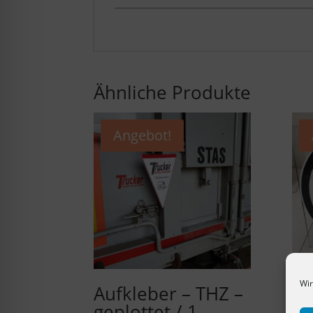
Ähnliche Produkte
Angebot!
Wir
Aufkleber – THZ –
Le
geplottet / 1-