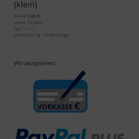
(klein)
Ursprünglicher
Aktueller
9,00
€
7,65
€
Preis
Preis
Enthält 19% MwSt.
zzgl.
Versand
war:
ist:
Lieferzeit: ca. 15 Werktage
9,00 €
7,65 €.
Wir akzeptieren: