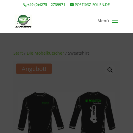
+49 (0)4275 – 2739971
POST@SZ-FOLIEN.DE
Start
/
Die Möbelkutscher
/ Sweatshirt
Angebot!