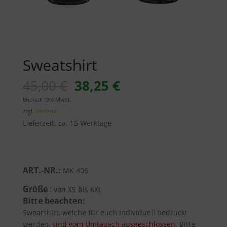
Sweatshirt
Ursprünglicher
Aktueller
45,00
€
38,25
€
Preis
Preis
Enthält 19% MwSt.
war:
ist:
zzgl.
Versand
45,00 €
38,25 €.
Lieferzeit: ca. 15 Werktage
ART.-NR.:
MK 406
Größe
:
von XS bis 6XL
Bitte beachten:
Sweatshirt, welche für euch individuell bedruckt
werden,
sind vom Umtausch ausgeschlossen
. Bitte