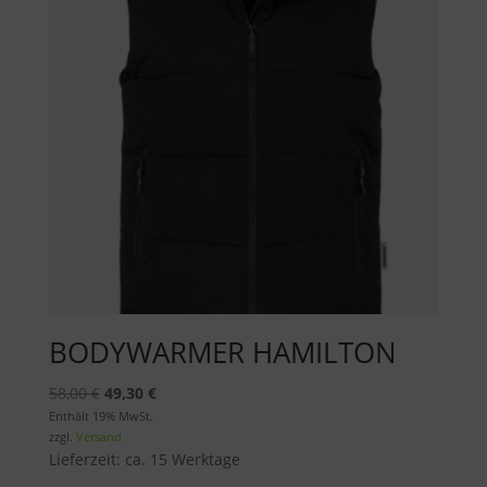
BODYWARMER HAMILTON
Ursprünglicher
Aktueller
58,00
€
49,30
€
Preis
Preis
Enthält 19% MwSt.
zzgl.
Versand
war:
ist:
Lieferzeit: ca. 15 Werktage
58,00 €
49,30 €.