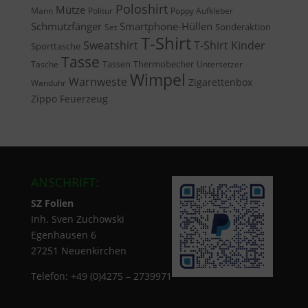
Poloshirt
Mütze
Mann
Politur
Poppy Aufkleber
Schmutzfänger
Smartphone-Hüllen
Sonderaktion
Set
T-Shirt
Sweatshirt
T-Shirt Kinder
Sporttasche
Tasse
Tassen
Thermobecher
Tasche
Untersetzer
Wimpel
Warnweste
Zigarettenbox
Wanduhr
Zippo Feuerzeug
ANSCHRIFT:
SZ Folien
Inh. Sven Zuchowski
Egenhausen 6
27251 Neuenkirchen
Telefon: +49 (0)4275 – 2739971