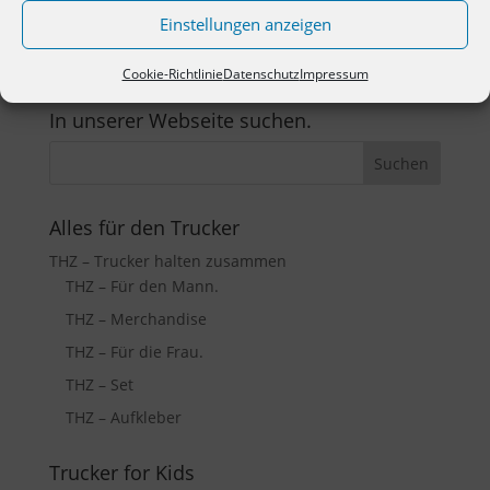
Einstellungen anzeigen
Cookie-Richtlinie
Datenschutz
Impressum
In unserer Webseite suchen.
Alles für den Trucker
THZ – Trucker halten zusammen
THZ – Für den Mann.
THZ – Merchandise
THZ – Für die Frau.
THZ – Set
THZ – Aufkleber
Trucker for Kids