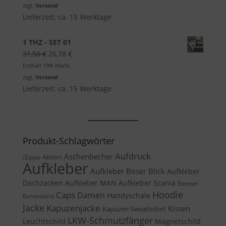
war:
ist:
zzgl.
Versand
9,50 €
8,08 €.
Lieferzeit: ca. 15 Werktage
1 THZ - SET 01
Ursprünglicher
Aktueller
31,50
€
26,78
€
Preis
Preis
Enthält 19% MwSt.
war:
ist:
zzgl.
Versand
31,50 €
26,78 €.
Lieferzeit: ca. 15 Werktage
Produkt-Schlagwörter
Aufdruck
Aschenbecher
Aktion
/Zippo
Aufkleber
Aufkleber Böser Blick
Aufkleber
Dachzacken
Aufkleber MAN
Aufkleber Scania
Banner
Caps
Hoodie
Damen
Handyschale
Bundesland
Jacke
Kapuzenjacke
Kissen
Kapuzen Sweathshirt
LKW-Schmutzfänger
Leuchtschild
Magnetschild