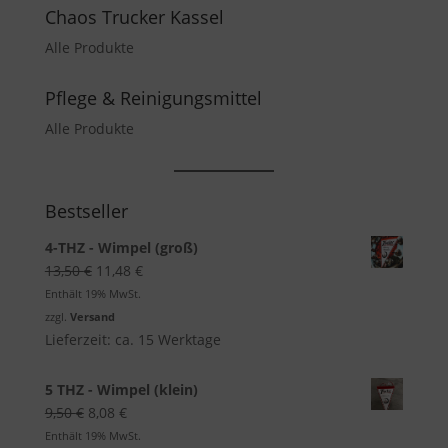
Chaos Trucker Kassel
Alle Produkte
Pflege & Reinigungsmittel
Alle Produkte
Bestseller
4-THZ - Wimpel (groß)
Ursprünglicher
Aktueller
13,50
€
11,48
€
Preis
Preis
Enthält 19% MwSt.
war:
ist:
zzgl.
Versand
13,50 €
11,48 €.
Lieferzeit: ca. 15 Werktage
5 THZ - Wimpel (klein)
Ursprünglicher
Aktueller
9,50
€
8,08
€
Preis
Preis
Enthält 19% MwSt.