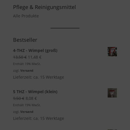
Pflege & Reinigungsmittel
Alle Produkte
Bestseller
4-THZ - Wimpel (groß)
Ursprünglicher
Aktueller
13,50
€
11,48
€
Preis
Preis
Enthält 19% MwSt.
war:
ist:
zzgl.
Versand
13,50 €
11,48 €.
Lieferzeit: ca. 15 Werktage
5 THZ - Wimpel (klein)
Ursprünglicher
Aktueller
9,50
€
8,08
€
Preis
Preis
Enthält 19% MwSt.
war:
ist:
zzgl.
Versand
9,50 €
8,08 €.
Lieferzeit: ca. 15 Werktage