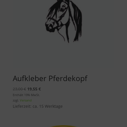
Aufkleber Pferdekopf
Ursprünglicher
Aktueller
23,00
€
19,55
€
Preis
Preis
Enthält 19% MwSt.
zzgl.
Versand
war:
ist:
Lieferzeit: ca. 15 Werktage
23,00 €
19,55 €.