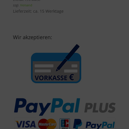
zzgl.
Versand
war:
ist:
Lieferzeit: ca. 15 Werktage
4,50 €
3,83 €.
Wir akzeptieren: