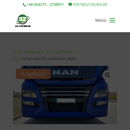
+49 (0)4275 – 2739971
POST@SZ-FOLIEN.DE
Start
/
Übersicht SZ
/
Aufkleber-
SZ
/ Scheinwerferaufkleber MAN
Angebot!