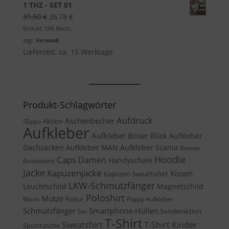
1 THZ - SET 01
Ursprünglicher
Aktueller
31,50
€
26,78
€
Preis
Preis
Enthält 19% MwSt.
war:
ist:
zzgl.
Versand
31,50 €
26,78 €.
Lieferzeit: ca. 15 Werktage
Produkt-Schlagwörter
Aufdruck
Aschenbecher
Aktion
/Zippo
Aufkleber
Aufkleber Böser Blick
Aufkleber
Dachzacken
Aufkleber MAN
Aufkleber Scania
Banner
Caps
Hoodie
Damen
Handyschale
Bundesland
Jacke
Kapuzenjacke
Kissen
Kapuzen Sweathshirt
LKW-Schmutzfänger
Leuchtschild
Magnetschild
Poloshirt
Mütze
Mann
Politur
Poppy Aufkleber
Schmutzfänger
Smartphone-Hüllen
Sonderaktion
Set
T-Shirt
Sweatshirt
T-Shirt Kinder
Sporttasche