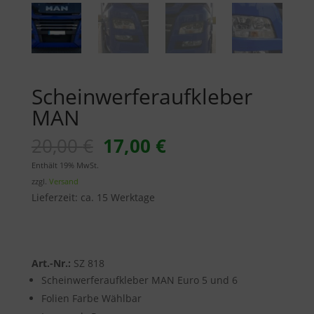
Scheinwerferaufkleber
MAN
Ursprünglicher
Aktueller
20,00
€
17,00
€
Preis
Preis
Enthält 19% MwSt.
war:
ist:
zzgl.
Versand
20,00 €
17,00 €.
Lieferzeit: ca. 15 Werktage
Art.-Nr.:
SZ 818
Scheinwerferaufkleber MAN Euro 5 und 6
Folien Farbe Wählbar