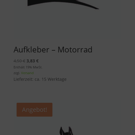
Aufkleber – Motorrad
Ursprünglicher
Aktueller
4,50
€
3,83
€
Preis
Preis
Enthält 19% MwSt.
zzgl.
Versand
war:
ist:
Lieferzeit: ca. 15 Werktage
4,50 €
3,83 €.
Angebot!