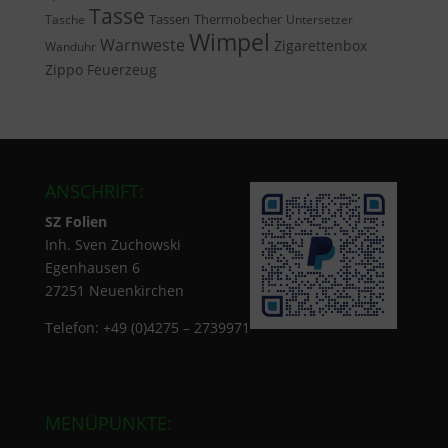
Tasse
Tassen
Thermobecher
Tasche
Untersetzer
Wimpel
Warnweste
Zigarettenbox
Wanduhr
Zippo Feuerzeug
ANSCHRIFT:
SZ Folien
Inh. Sven Zuchowski
Egenhausen 6
27251 Neuenkirchen
Telefon: +49 (0)4275 – 2739971
MENÜPUNKTE: