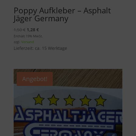
Poppy Aufkleber – Asphalt
Jäger Germany
Ursprünglicher
Aktueller
1,50
€
1,28
€
Preis
Preis
Enthält 19% MwSt.
zzgl.
Versand
war:
ist:
Lieferzeit: ca. 15 Werktage
1,50 €
1,28 €.
Angebot!