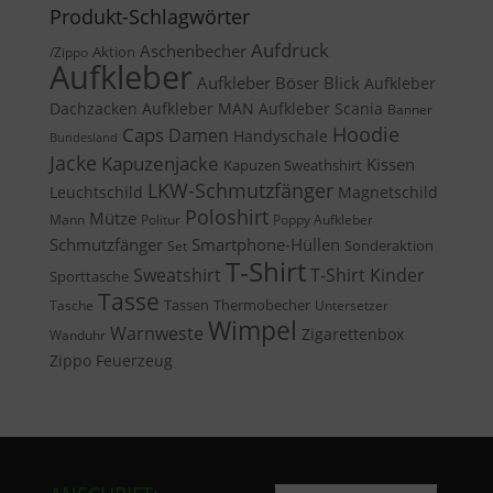
Produkt-Schlagwörter
Aufdruck
Aschenbecher
Aktion
/Zippo
Aufkleber
Aufkleber Böser Blick
Aufkleber
Dachzacken
Aufkleber MAN
Aufkleber Scania
Banner
Caps
Hoodie
Damen
Handyschale
Bundesland
Jacke
Kapuzenjacke
Kissen
Kapuzen Sweathshirt
LKW-Schmutzfänger
Leuchtschild
Magnetschild
Poloshirt
Mütze
Mann
Politur
Poppy Aufkleber
Schmutzfänger
Smartphone-Hüllen
Sonderaktion
Set
T-Shirt
Sweatshirt
T-Shirt Kinder
Sporttasche
Tasse
Tassen
Thermobecher
Tasche
Untersetzer
Wimpel
Warnweste
Zigarettenbox
Wanduhr
Zippo Feuerzeug