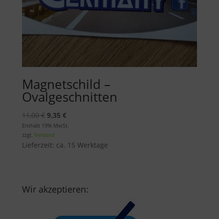
Magnetschild –
Ovalgeschnitten
Ursprünglicher
Aktueller
11,00
€
9,35
€
Preis
Preis
Enthält 19% MwSt.
zzgl.
Versand
war:
ist:
Lieferzeit: ca. 15 Werktage
11,00 €
9,35 €.
Wir akzeptieren: