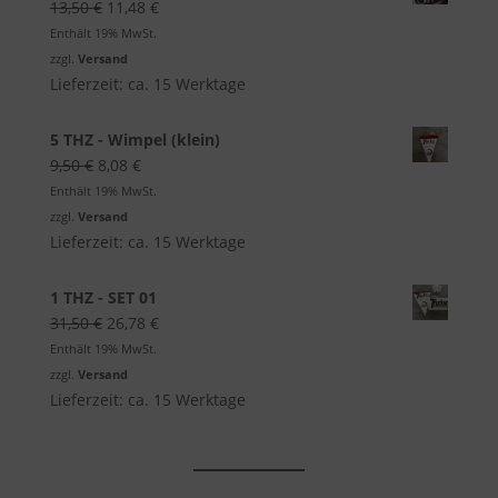
Ursprünglicher
Aktueller
13,50
€
11,48
€
Preis
Preis
Enthält 19% MwSt.
war:
ist:
zzgl.
Versand
13,50 €
11,48 €.
Lieferzeit: ca. 15 Werktage
5 THZ - Wimpel (klein)
Ursprünglicher
Aktueller
9,50
€
8,08
€
Preis
Preis
Enthält 19% MwSt.
war:
ist:
zzgl.
Versand
9,50 €
8,08 €.
Lieferzeit: ca. 15 Werktage
1 THZ - SET 01
Ursprünglicher
Aktueller
31,50
€
26,78
€
Preis
Preis
Enthält 19% MwSt.
war:
ist:
zzgl.
Versand
31,50 €
26,78 €.
Lieferzeit: ca. 15 Werktage