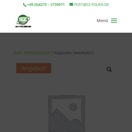
+49 (0)4275 – 2739971
POST@SZ-FOLIEN.DE
Start
/
Deichdackel
/ Kapuzen Sweatshirt
Angebot!