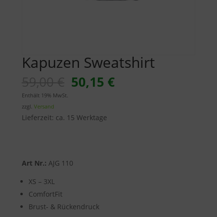
Kapuzen Sweatshirt
Ursprünglicher
Aktueller
59,00
€
50,15
€
Preis
Preis
Enthält 19% MwSt.
war:
ist:
zzgl.
Versand
59,00 €
50,15 €.
Lieferzeit: ca. 15 Werktage
Art Nr.:
AJG 110
XS – 3XL
ComfortFit
Brust- & Rückendruck