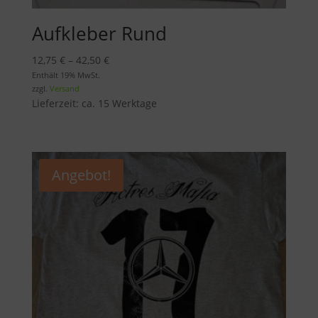
Aufkleber Rund
Preisspanne:
12,75
€
–
42,50
€
12,75 €
Enthält 19% MwSt.
zzgl.
Versand
bis
Lieferzeit: ca. 15 Werktage
42,50 €
Angebot!