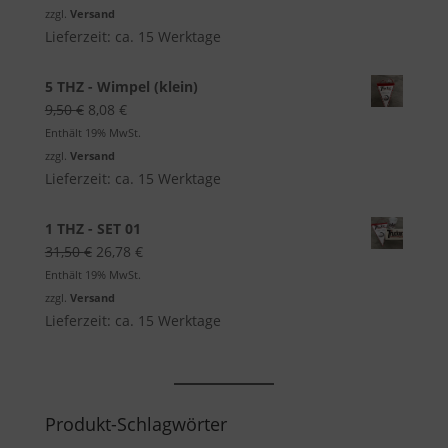
war:
ist:
zzgl.
Versand
13,50 €
11,48 €.
Lieferzeit: ca. 15 Werktage
5 THZ - Wimpel (klein)
Ursprünglicher
Aktueller
9,50
€
8,08
€
Preis
Preis
Enthält 19% MwSt.
war:
ist:
zzgl.
Versand
9,50 €
8,08 €.
Lieferzeit: ca. 15 Werktage
1 THZ - SET 01
Ursprünglicher
Aktueller
31,50
€
26,78
€
Preis
Preis
Enthält 19% MwSt.
war:
ist:
zzgl.
Versand
31,50 €
26,78 €.
Lieferzeit: ca. 15 Werktage
Produkt-Schlagwörter