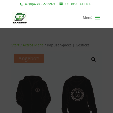
+49 (0)4275 – 2739971
POST@SZ-FOLIEN.DE
Start
/
Actros Mafia
/ Kapuzen-Jacke | Gestickt
Angebot!