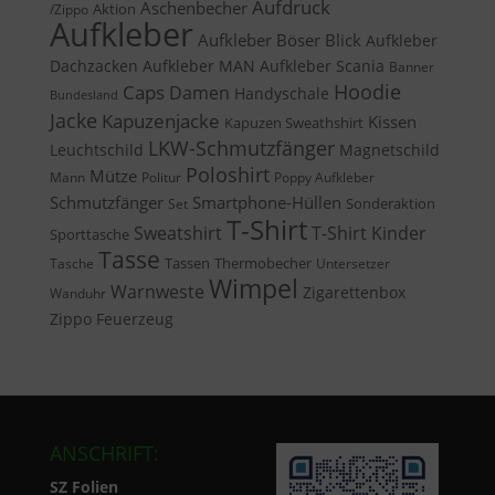
Aufdruck
Aschenbecher
Aktion
/Zippo
Aufkleber
Aufkleber Böser Blick
Aufkleber
Dachzacken
Aufkleber MAN
Aufkleber Scania
Banner
Caps
Hoodie
Damen
Handyschale
Bundesland
Jacke
Kapuzenjacke
Kissen
Kapuzen Sweathshirt
LKW-Schmutzfänger
Leuchtschild
Magnetschild
Poloshirt
Mütze
Mann
Politur
Poppy Aufkleber
Schmutzfänger
Smartphone-Hüllen
Sonderaktion
Set
T-Shirt
Sweatshirt
T-Shirt Kinder
Sporttasche
Tasse
Tassen
Thermobecher
Tasche
Untersetzer
Wimpel
Warnweste
Zigarettenbox
Wanduhr
Zippo Feuerzeug
ANSCHRIFT:
SZ Folien