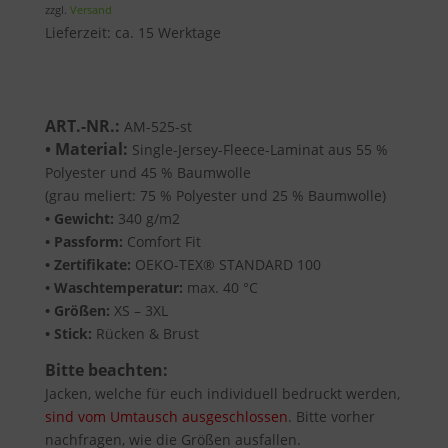
bis
zzgl.
Versand
99,45 €
Lieferzeit: ca. 15 Werktage
ART.-NR.:
AM-525-st
• Material:
Single-Jersey-Fleece-Laminat aus 55 %
Polyester und 45 % Baumwolle
(grau meliert: 75 % Polyester und 25 % Baumwolle)
• Gewicht:
340 g/m2
• Passform:
Comfort Fit
• Zertifikate:
OEKO-TEX® STANDARD 100
• Waschtemperatur:
max. 40 °C
• Größen:
XS – 3XL
• Stick:
Rücken & Brust
Bitte beachten:
Jacken, welche für euch individuell bedruckt werden,
sind vom Umtausch ausgeschlossen
. Bitte vorher
nachfragen, wie die Größen ausfallen.