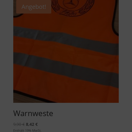
Angebot!
Warnweste
Ursprünglicher
Aktueller
9,90
€
8,42
€
Preis
Preis
Enthält 19% MwSt.