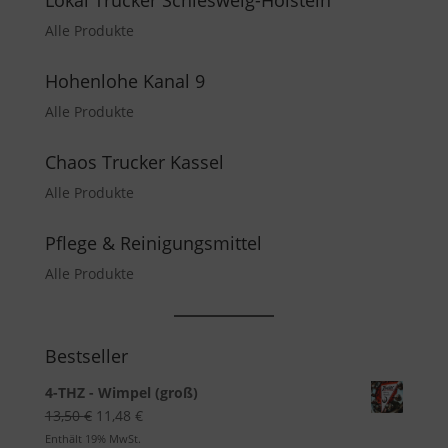
Lokal Trucker Schlesweig-Holstein
Alle Produkte
Hohenlohe Kanal 9
Alle Produkte
Chaos Trucker Kassel
Alle Produkte
Pflege & Reinigungsmittel
Alle Produkte
Bestseller
4-THZ - Wimpel (groß)
Ursprünglicher
Aktueller
13,50
€
11,48
€
Preis
Preis
Enthält 19% MwSt.