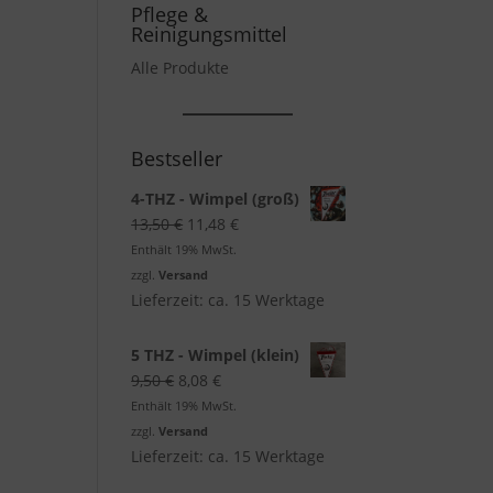
Pflege &
Reinigungsmittel
Alle Produkte
Bestseller
4-THZ - Wimpel (groß)
Ursprünglicher
Aktueller
13,50
€
11,48
€
Preis
Preis
Enthält 19% MwSt.
war:
ist:
zzgl.
Versand
13,50 €
11,48 €.
Lieferzeit: ca. 15 Werktage
5 THZ - Wimpel (klein)
Ursprünglicher
Aktueller
9,50
€
8,08
€
Preis
Preis
Enthält 19% MwSt.
war:
ist:
zzgl.
Versand
9,50 €
8,08 €.
Lieferzeit: ca. 15 Werktage