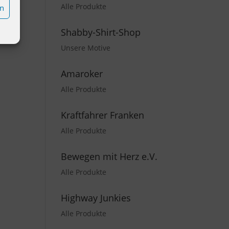
Alle Produkte
en
Shabby-Shirt-Shop
Unsere Motive
Amaroker
Alle Produkte
Kraftfahrer Franken
Alle Produkte
Bewegen mit Herz e.V.
Alle Produkte
Highway Junkies
Alle Produkte