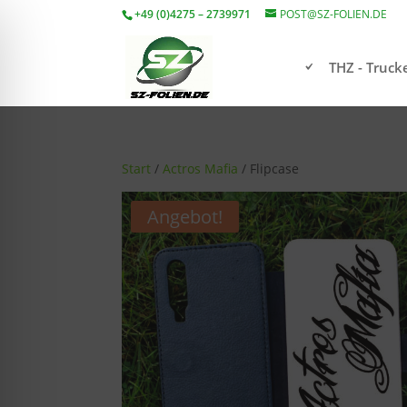
+49 (0)4275 – 2739971
POST@SZ-FOLIEN.DE
THZ - Truc
Start
/
Actros Mafia
/ Flipcase
Angebot!