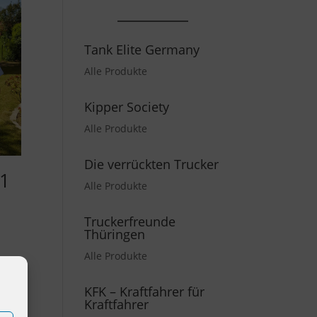
Tank Elite Germany
Alle Produkte
Kipper Society
Alle Produkte
Die verrückten Trucker
01
Alle Produkte
:
Truckerfreunde
Thüringen
Alle Produkte
KFK – Kraftfahrer für
Kraftfahrer