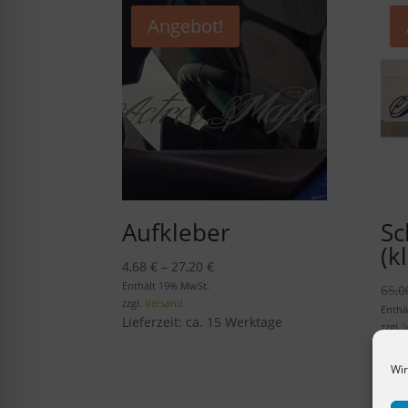
Angebot!
Aufkleber
Sc
(k
Preisspanne:
4,68
€
–
27,20
€
4,68 €
Enthält 19% MwSt.
65,
zzgl.
Versand
bis
Enthä
Lieferzeit: ca. 15 Werktage
27,20 €
zzgl.
Lief
indi
Wir