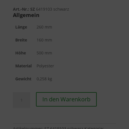
Art.-Nr.: SZ
6419103 schwarz
Allgemein
Länge
260 mm
Breite
160 mm
Höhe
500 mm
Material
Polyester
Gewicht
0,258 kg
Citybag
In den Warenkorb
Menge
Artikelnummer:
SZ 6419103 schwarz
Kategorie: