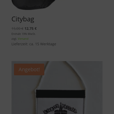
Citybag
Ursprünglicher
Aktueller
15,00
€
12,75
€
Preis
Preis
Enthält 19% MwSt.
zzgl.
Versand
war:
ist:
Lieferzeit: ca. 15 Werktage
15,00 €
12,75 €.
Angebot!