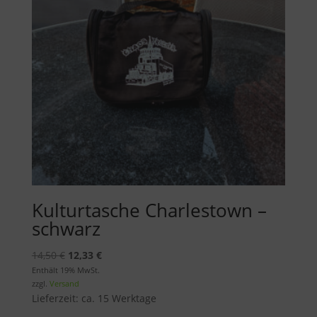
Kulturtasche Charlestown –
schwarz
Ursprünglicher
Aktueller
14,50
€
12,33
€
Preis
Preis
Enthält 19% MwSt.
zzgl.
Versand
war:
ist:
Lieferzeit: ca. 15 Werktage
14,50 €
12,33 €.