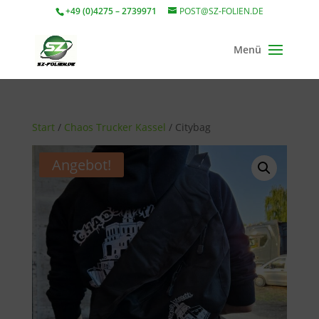
+49 (0)4275 – 2739971
POST@SZ-FOLIEN.DE
Start
/
Chaos Trucker Kassel
/ Citybag
Angebot!