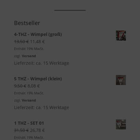
Bestseller
4-THZ - Wimpel (groß)
Ursprünglicher
Aktueller
13,50
€
11,48
€
Preis
Preis
Enthält 19% MwSt.
war:
ist:
zzgl.
Versand
13,50 €
11,48 €.
Lieferzeit: ca. 15 Werktage
5 THZ - Wimpel (klein)
Ursprünglicher
Aktueller
9,50
€
8,08
€
Preis
Preis
Enthält 19% MwSt.
war:
ist:
zzgl.
Versand
9,50 €
8,08 €.
Lieferzeit: ca. 15 Werktage
1 THZ - SET 01
Ursprünglicher
Aktueller
31,50
€
26,78
€
Preis
Preis
Enthält 19% MwSt.