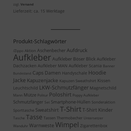
war:
ist:
zzgl.
Versand
31,50 €
26,78 €.
Lieferzeit: ca. 15 Werktage
Produkt-Schlagwörter
Aufdruck
Aschenbecher
Aktion
/Zippo
Aufkleber
Aufkleber Böser Blick
Aufkleber
Dachzacken
Aufkleber MAN
Aufkleber Scania
Banner
Caps
Hoodie
Damen
Handyschale
Bundesland
Jacke
Kapuzenjacke
Kissen
Kapuzen Sweathshirt
LKW-Schmutzfänger
Leuchtschild
Magnetschild
Poloshirt
Mütze
Mann
Politur
Poppy Aufkleber
Schmutzfänger
Smartphone-Hüllen
Sonderaktion
Set
T-Shirt
Sweatshirt
T-Shirt Kinder
Sporttasche
Tasse
Tassen
Thermobecher
Tasche
Untersetzer
Wimpel
Warnweste
Zigarettenbox
Wanduhr