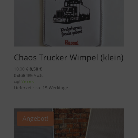
Chaos Trucker Wimpel (klein)
Ursprünglicher
Aktueller
10,00
€
8,50
€
Preis
Preis
Enthält 19% MwSt.
zzgl.
Versand
war:
ist:
Lieferzeit: ca. 15 Werktage
10,00 €
8,50 €.
Angebot!