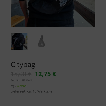
Citybag
Ursprünglicher
Aktueller
15,00
€
12,75
€
Preis
Preis
Enthält 19% MwSt.
war:
ist:
zzgl.
Versand
15,00 €
12,75 €.
Lieferzeit: ca. 15 Werktage