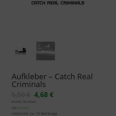
Aufkleber – Catch Real
Criminals
Ursprünglicher
Aktueller
5,50
€
4,68
€
Preis
Preis
Enthält 19% MwSt.
war:
ist:
zzgl.
Versand
5,50 €
4,68 €.
Lieferzeit: ca. 15 Werktage