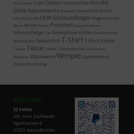
Caps
Hoodie
Damen
Handyschale
Bundesland
Jacke
Kapuzenjacke
Kissen
Kapuzen Sweathshirt
LKW-Schmutzfänger
Leuchtschild
Magnetschild
Poloshirt
Mütze
Mann
Politur
Poppy Aufkleber
Schmutzfänger
Smartphone-Hüllen
Sonderaktion
Set
T-Shirt
Sweatshirt
T-Shirt Kinder
Sporttasche
Tasse
Tassen
Thermobecher
Tasche
Untersetzer
Wimpel
Warnweste
Zigarettenbox
Wanduhr
Zippo Feuerzeug
ANSCHRIFT:
SZ Folien
Inh. Sven Zuchowski
Egenhausen 6
27251 Neuenkirchen