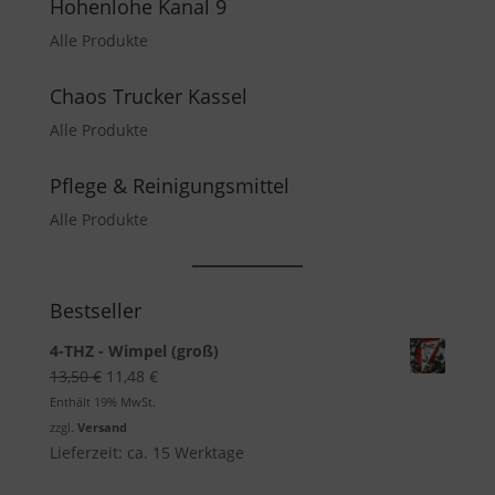
Hohenlohe Kanal 9
Alle Produkte
Chaos Trucker Kassel
Alle Produkte
Pflege & Reinigungsmittel
Alle Produkte
Bestseller
4-THZ - Wimpel (groß)
Ursprünglicher
Aktueller
13,50
€
11,48
€
Preis
Preis
Enthält 19% MwSt.
war:
ist:
zzgl.
Versand
13,50 €
11,48 €.
Lieferzeit: ca. 15 Werktage