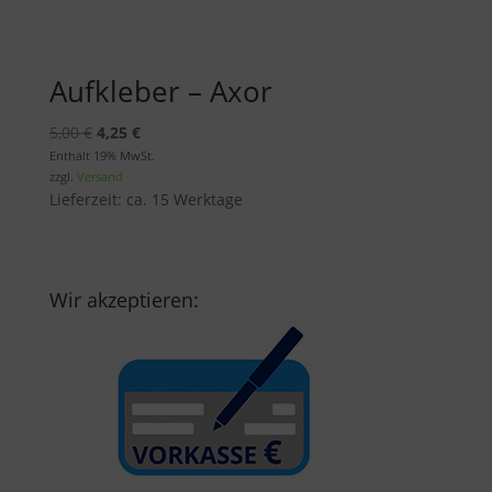
Aufkleber – Axor
Ursprünglicher
Aktueller
5,00
€
4,25
€
Preis
Preis
Enthält 19% MwSt.
zzgl.
Versand
war:
ist:
Lieferzeit: ca. 15 Werktage
5,00 €
4,25 €.
Wir akzeptieren: