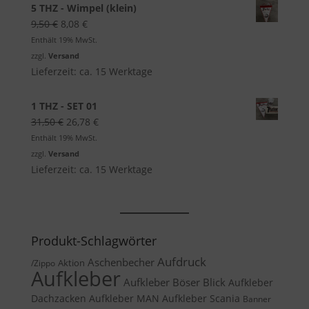
5 THZ - Wimpel (klein)
Ursprünglicher
Aktueller
9,50
€
8,08
€
Preis
Preis
Enthält 19% MwSt.
war:
ist:
zzgl.
Versand
9,50 €
8,08 €.
Lieferzeit: ca. 15 Werktage
1 THZ - SET 01
Ursprünglicher
Aktueller
31,50
€
26,78
€
Preis
Preis
Enthält 19% MwSt.
war:
ist:
zzgl.
Versand
31,50 €
26,78 €.
Lieferzeit: ca. 15 Werktage
Produkt-Schlagwörter
Aufdruck
Aschenbecher
Aktion
/Zippo
Aufkleber
Aufkleber Böser Blick
Aufkleber
Dachzacken
Aufkleber MAN
Aufkleber Scania
Banner