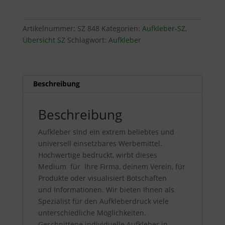
Real
Criminals
Menge
Artikelnummer:
SZ 848
Kategorien:
Aufkleber-SZ
,
Übersicht SZ
Schlagwort:
Aufkleber
Beschreibung
Beschreibung
Aufkleber sind ein extrem beliebtes und
universell einsetzbares Werbemittel.
Hochwertige bedruckt, wirbt dieses
Medium für Ihre Firma, deinem Verein, für
Produkte oder visualisiert Botschaften
und Informationen. Wir bieten Ihnen als
Spezialist für den Aufkleberdruck viele
unterschiedliche Möglichkeiten.
Geschnittene individuelle Aufkleber in