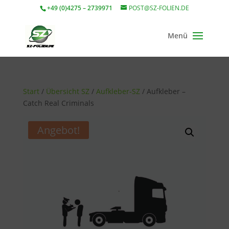
+49 (0)4275 – 2739971
POST@SZ-FOLIEN.DE
Start
/
Übersicht SZ
/
Aufkleber-SZ
/ Aufkleber –
Catch Real Criminals
Angebot!