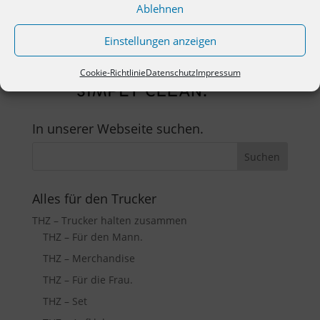
Ablehnen
Einstellungen anzeigen
Cookie-Richtlinie
Datenschutz
Impressum
In unserer Webseite suchen.
Alles für den Trucker
THZ – Trucker halten zusammen
THZ – Für den Mann.
THZ – Merchandise
THZ – Für die Frau.
THZ – Set