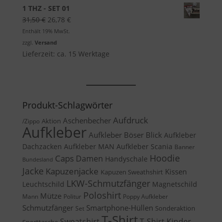
1 THZ - SET 01
Ursprünglicher
Aktueller
31,50
€
26,78
€
Preis
Preis
Enthält 19% MwSt.
war:
ist:
zzgl.
Versand
31,50 €
26,78 €.
Lieferzeit: ca. 15 Werktage
Produkt-Schlagwörter
Aufdruck
Aschenbecher
Aktion
/Zippo
Aufkleber
Aufkleber Böser Blick
Aufkleber
Dachzacken
Aufkleber MAN
Aufkleber Scania
Banner
Caps
Hoodie
Damen
Handyschale
Bundesland
Jacke
Kapuzenjacke
Kissen
Kapuzen Sweathshirt
LKW-Schmutzfänger
Leuchtschild
Magnetschild
Poloshirt
Mütze
Mann
Politur
Poppy Aufkleber
Schmutzfänger
Smartphone-Hüllen
Sonderaktion
Set
T-Shirt
Sweatshirt
T-Shirt Kinder