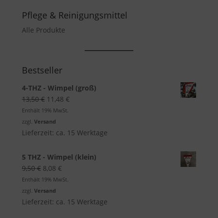
Pflege & Reinigungsmittel
Alle Produkte
Bestseller
4-THZ - Wimpel (groß)
Ursprünglicher
Aktueller
13,50
€
11,48
€
Preis
Preis
Enthält 19% MwSt.
war:
ist:
zzgl.
Versand
13,50 €
11,48 €.
Lieferzeit: ca. 15 Werktage
5 THZ - Wimpel (klein)
Ursprünglicher
Aktueller
9,50
€
8,08
€
Preis
Preis
Enthält 19% MwSt.
war:
ist:
zzgl.
Versand
9,50 €
8,08 €.
Lieferzeit: ca. 15 Werktage