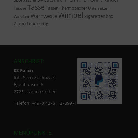
Sporttasche
Tasse
Tassen
Thermobecher
Tasche
Untersetzer
Wimpel
Warnweste
Zigarettenbox
Wanduhr
Zippo Feuerzeug
ANSCHRIFT:
SZ Folien
Inh. Sven Zuchowski
Egenhausen 6
27251 Neuenkirchen
Telefon: +49 (0)4275 – 2739971
MENÜPUNKTE: