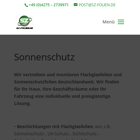
+49 (0)4275 – 2739971
POST@SZ-FOLIEN.DE
Sonnenschutz
Wir vertreiben und montieren Flachglasfolien und
Sonnenschutzfolien deutschlandweit. Wir finden
für Ihr Haus, Ihre Geschäftsräume oder Ihr
Fahrzeug eine individuelle und preisgünstige
Lösung.
•
Beschichtungen mit Flachglasfolien
, wie z.B.
Sonnenschutz-, UV-Schutz-, Sichtschutz-,