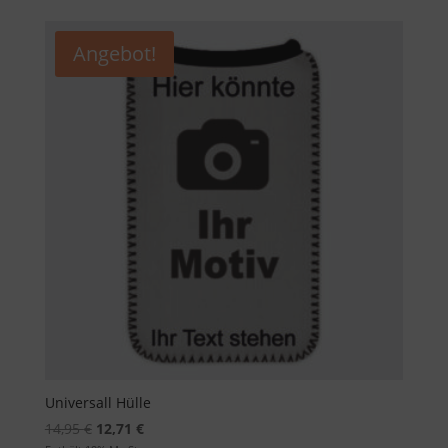
Angebot!
Universall Hülle
Ursprünglicher
Aktueller
14,95
€
12,71
€