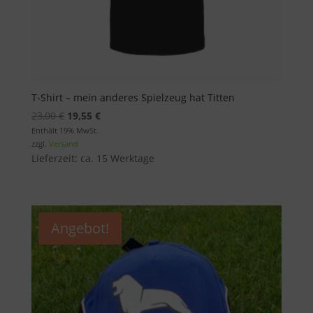
T-Shirt – mein anderes Spielzeug hat Titten
Ursprünglicher
Aktueller
23,00
€
19,55
€
Preis
Preis
Enthält 19% MwSt.
zzgl.
Versand
war:
ist:
Lieferzeit: ca. 15 Werktage
23,00 €
19,55 €.
Angebot!