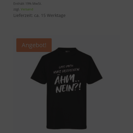
Preis
Preis
Enthält 19% MwSt.
zzgl.
Versand
war:
ist:
Lieferzeit: ca. 15 Werktage
23,00 €
19,55 €.
Angebot!