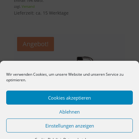
Preis
Preis
Enthält 19% MwSt.
zzgl.
Versand
war:
ist:
Lieferzeit: ca. 15 Werktage
14,95 €
12,71 €.
Angebot!
Wir verwenden Cookies, um unsere Website und unseren Service zu
optimieren.
Cookies akzeptieren
Ablehnen
Einstellungen anzeigen