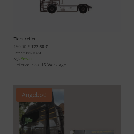
Zierstreifen
Ursprünglicher
Aktueller
150,00
€
127,50
€
Preis
Preis
Enthält 19% MwSt.
zzgl.
Versand
war:
ist:
Lieferzeit: ca. 15 Werktage
150,00 €
127,50 €.
Angebot!