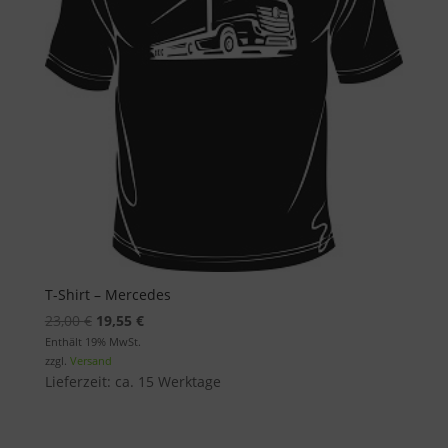
T-Shirt – Mercedes
Ursprünglicher
Aktueller
23,00
€
19,55
€
Preis
Preis
Enthält 19% MwSt.
zzgl.
Versand
war:
ist:
Lieferzeit: ca. 15 Werktage
23,00 €
19,55 €.