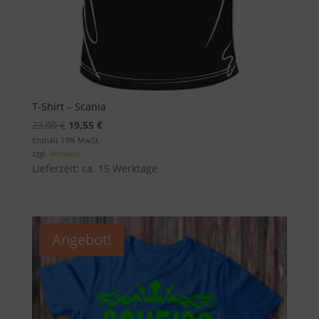
T-Shirt – Scania
Ursprünglicher
Aktueller
23,00
€
19,55
€
Preis
Preis
Enthält 19% MwSt.
zzgl.
Versand
war:
ist:
Lieferzeit: ca. 15 Werktage
23,00 €
19,55 €.
Angebot!