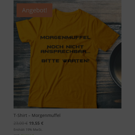
Angebot!
T-Shirt – Morgenmuffel
Ursprünglicher
Aktueller
23,00
€
19,55
€
Preis
Preis
Enthält 19% MwSt.