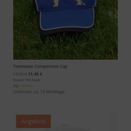
Teamwear Competition Cap
Ursprünglicher
Aktueller
13,50
€
11,48
€
Preis
Preis
Enthält 19% MwSt.
zzgl.
Versand
war:
ist:
Lieferzeit: ca. 15 Werktage
13,50 €
11,48 €.
Angebot!