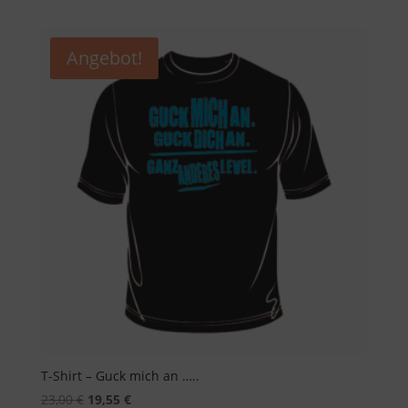
Angebot!
T-Shirt – Guck mich an …..
Ursprünglicher
Aktueller
23,00
€
19,55
€