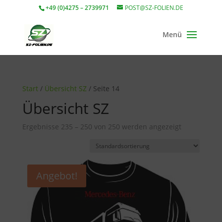
+49 (0)4275 – 2739971
POST@SZ-FOLIEN.DE
Start
/
Übersicht SZ
/ Seite 14
Übersicht SZ
Ergebnisse 235 – 250 von 250 werden angezeigt
Angebot!