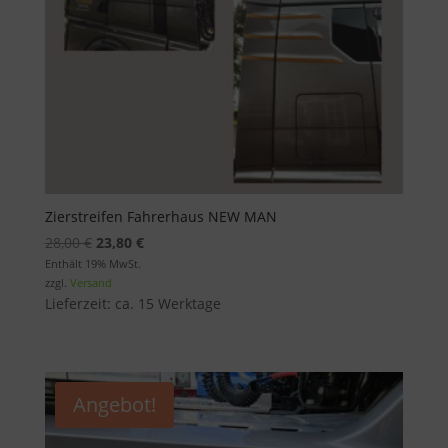
Zierstreifen Fahrerhaus NEW MAN
Ursprünglicher
Aktueller
28,00
€
23,80
€
Preis
Preis
Enthält 19% MwSt.
zzgl.
Versand
war:
ist:
Lieferzeit: ca. 15 Werktage
28,00 €
23,80 €.
Angebot!