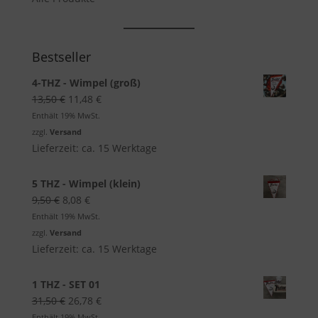
Bestseller
4-THZ - Wimpel (groß)
Ursprünglicher
Aktueller
13,50
€
11,48
€
Preis
Preis
Enthält 19% MwSt.
war:
ist:
zzgl.
Versand
13,50 €
11,48 €.
Lieferzeit: ca. 15 Werktage
5 THZ - Wimpel (klein)
Ursprünglicher
Aktueller
9,50
€
8,08
€
Preis
Preis
Enthält 19% MwSt.
war:
ist:
zzgl.
Versand
9,50 €
8,08 €.
Lieferzeit: ca. 15 Werktage
1 THZ - SET 01
Ursprünglicher
Aktueller
31,50
€
26,78
€
Preis
Preis
Enthält 19% MwSt.