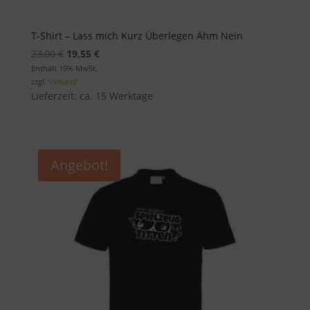
T-Shirt – Lass mich Kurz Überlegen Ähm Nein
Ursprünglicher
Aktueller
23,00
€
19,55
€
Preis
Preis
Enthält 19% MwSt.
zzgl.
Versand
war:
ist:
Lieferzeit: ca. 15 Werktage
23,00 €
19,55 €.
Angebot!