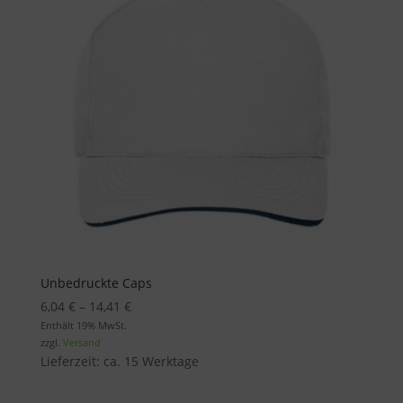
Unbedruckte Caps
Preisspanne:
6,04
€
–
14,41
€
6,04 €
Enthält 19% MwSt.
zzgl.
Versand
bis
Lieferzeit: ca. 15 Werktage
14,41 €