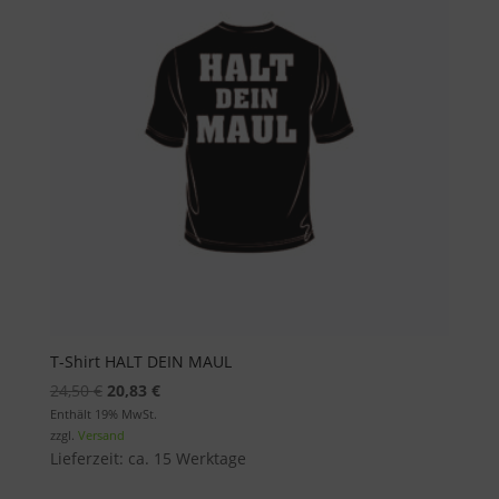
T-Shirt HALT DEIN MAUL
Ursprünglicher
Aktueller
24,50
€
20,83
€
Preis
Preis
Enthält 19% MwSt.
zzgl.
Versand
war:
ist:
Lieferzeit: ca. 15 Werktage
24,50 €
20,83 €.