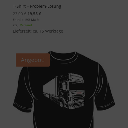
T-Shirt – Problem-Lösung
Ursprünglicher
Aktueller
23,00
€
19,55
€
Preis
Preis
Enthält 19% MwSt.
zzgl.
Versand
war:
ist:
Lieferzeit: ca. 15 Werktage
23,00 €
19,55 €.
Angebot!