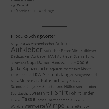
war:
ist:
zzgl.
Versand
31,50 €
26,78 €.
Lieferzeit: ca. 15 Werktage
Produkt-Schlagwörter
Aufdruck
Aschenbecher
Aktion
/Zippo
Aufkleber
Aufkleber Böser Blick
Aufkleber
Dachzacken
Aufkleber MAN
Aufkleber Scania
Banner
Caps
Hoodie
Damen
Handyschale
Bundesland
Jacke
Kapuzenjacke
Kissen
Kapuzen Sweathshirt
LKW-Schmutzfänger
Leuchtschild
Magnetschild
Poloshirt
Mütze
Mann
Politur
Poppy Aufkleber
Schmutzfänger
Smartphone-Hüllen
Sonderaktion
Set
T-Shirt
Sweatshirt
T-Shirt Kinder
Sporttasche
Tasse
Tassen
Thermobecher
Tasche
Untersetzer
Wimpel
Warnweste
Zigarettenbox
Wanduhr