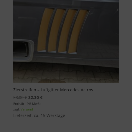
Zierstreifen – Luftgitter Mercedes Actros
Ursprünglicher
Aktueller
38,00
€
32,30
€
Preis
Preis
Enthält 19% MwSt.
zzgl.
Versand
war:
ist:
Lieferzeit: ca. 15 Werktage
38,00 €
32,30 €.