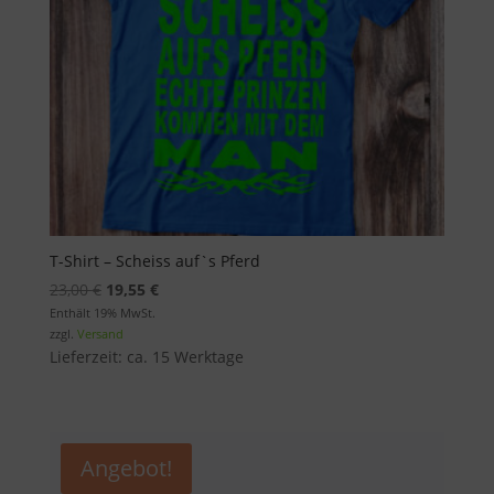
T-Shirt – Scheiss auf`s Pferd
Ursprünglicher
Aktueller
23,00
€
19,55
€
Preis
Preis
Enthält 19% MwSt.
zzgl.
Versand
war:
ist:
Lieferzeit: ca. 15 Werktage
23,00 €
19,55 €.
Angebot!